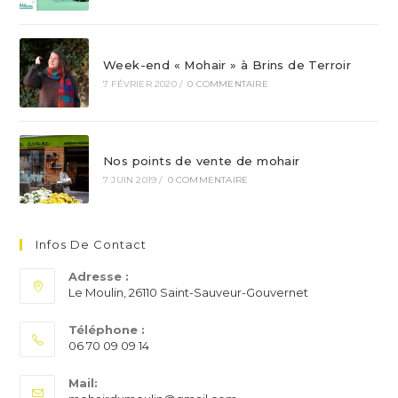
Week-end « Mohair » à Brins de Terroir
7 FÉVRIER 2020
/
0 COMMENTAIRE
Nos points de vente de mohair
7 JUIN 2019
/
0 COMMENTAIRE
Infos De Contact
Adresse :
Le Moulin, 26110 Saint-Sauveur-Gouvernet
Téléphone :
06 70 09 09 14
S’ouvre
Mail:
dans