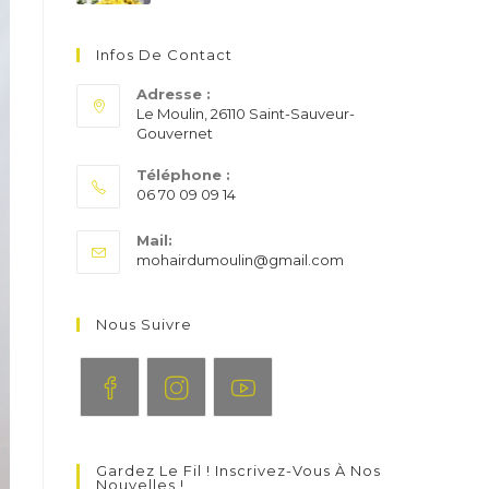
Infos De Contact
Adresse :
Le Moulin, 26110 Saint-Sauveur-
Gouvernet
Téléphone :
06 70 09 09 14
S’ouvre
Mail:
dans
S’ouvre
mohairdumoulin@gmail.com
votre
dans
application
votre
application
Nous Suivre
S’ouvre
S’ouvre
S’ouvre
dans
dans
dans
Gardez Le Fil ! Inscrivez-Vous À Nos
un
un
un
Nouvelles !