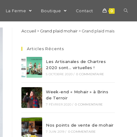
La Ferme
Boutique
Contact
0
Accueil
>
Grand plaid mohair
>
Grand plaid maïs
Articles Récents
Les Artisanales de Chartres
2020 sont… virtuelles !
5 OCTOBRE 2020
/
0 COMMENTAIRE
Week-end « Mohair » à Brins
de Terroir
7 FÉVRIER 2020
/
0 COMMENTAIRE
Nos points de vente de mohair
7 JUIN 2019
/
0 COMMENTAIRE