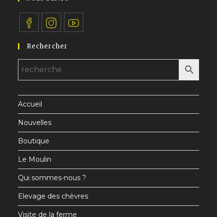
S’ouvre
S’ouvre
S’ouvre
Rechercher
dans
dans
dans
un
un
un
nouvel
nouvel
nouvel
onglet
onglet
onglet
Accueil
Nouvelles
Boutique
Le Moulin
Qui sommes-nous ?
Elevage des chèvres
Visite de la ferme