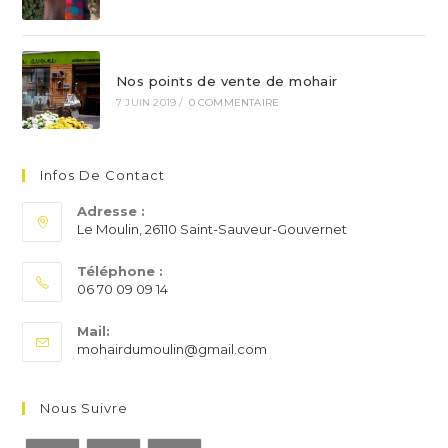
Nos points de vente de mohair
7 JUIN 2019
/
0 COMMENTAIRE
Infos De Contact
Adresse :
Le Moulin, 26110 Saint-Sauveur-Gouvernet
Téléphone :
06 70 09 09 14
S’ouvre
Mail:
dans
S’ouvre
mohairdumoulin@gmail.com
votre
dans
application
votre
application
Nous Suivre