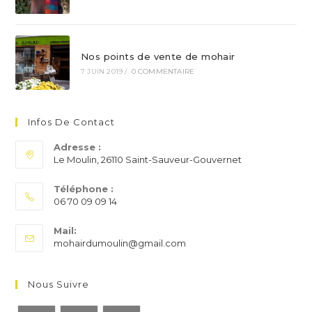
Nos points de vente de mohair
7 JUIN 2019
/
0 COMMENTAIRE
Infos De Contact
Adresse :
Le Moulin, 26110 Saint-Sauveur-Gouvernet
Téléphone :
06 70 09 09 14
S’ouvre
Mail:
dans
S’ouvre
mohairdumoulin@gmail.com
votre
dans
application
votre
application
Nous Suivre