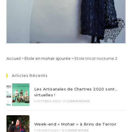
Accueil
>
Étole en mohair ajourée
>
Etole tricot nocturne 2
Articles Récents
Les Artisanales de Chartres 2020 sont…
virtuelles !
5 OCTOBRE 2020
/
0 COMMENTAIRE
Week-end « Mohair » à Brins de Terroir
7 FÉVRIER 2020
/
0 COMMENTAIRE