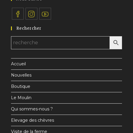
S’ouvre
S’ouvre
S’ouvre
Rechercher
dans
dans
dans
un
un
un
nouvel
nouvel
nouvel
onglet
onglet
onglet
Accueil
Nouvelles
Boutique
Le Moulin
Qui sommes-nous ?
Elevage des chèvres
Visite de la ferme