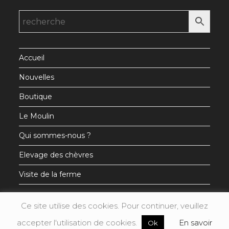
dans
dans
dans
un
un
un
nouvel
nouvel
nouvel
onglet
onglet
onglet
Accueil
Nouvelles
Boutique
Le Moulin
Qui sommes-nous ?
Elevage des chèvres
Visite de la ferme
Ce site utilise des cookies. Pour continuer, veuillez
accepter l'utilisation de cookies.
En savoir
Ok
Mentions légales
Conditions générales de vente