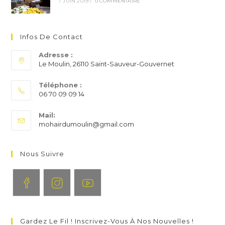
7 JUIN 2019
/
0 COMMENTAIRE
Infos De Contact
Adresse :
Le Moulin, 26110 Saint-Sauveur-Gouvernet
Téléphone :
06 70 09 09 14
S’ouvre
Mail:
dans
S’ouvre
mohairdumoulin@gmail.com
votre
dans
application
votre
application
Nous Suivre
S’ouvre
S’ouvre
S’ouvre
dans
dans
dans
Gardez Le Fil ! Inscrivez-Vous À Nos Nouvelles !