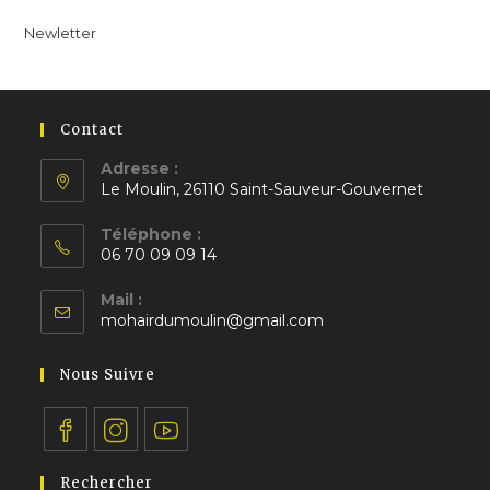
un
un
un
nouvel
nouvel
nouvel
Newletter
onglet
onglet
onglet
Contact
Adresse :
Le Moulin, 26110 Saint-Sauveur-Gouvernet
S’ouvre
Téléphone :
dans
06 70 09 09 14
un
S’ouvre
nouvel
Mail :
dans
S’ouvre
onglet
mohairdumoulin@gmail.com
votre
dans
application
votre
Nous Suivre
application
S’ouvre
S’ouvre
S’ouvre
Rechercher