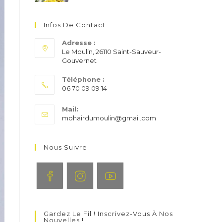
Infos De Contact
Adresse :
Le Moulin, 26110 Saint-Sauveur-
Gouvernet
Téléphone :
06 70 09 09 14
S’ouvre
Mail:
dans
S’ouvre
mohairdumoulin@gmail.com
votre
dans
application
votre
application
Nous Suivre
S’ouvre
S’ouvre
S’ouvre
dans
dans
dans
Gardez Le Fil ! Inscrivez-Vous À Nos
un
un
un
Nouvelles !