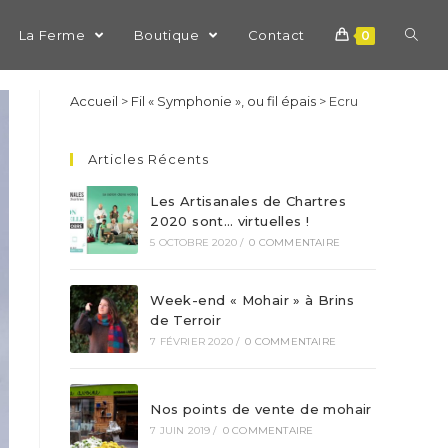
La Ferme
Boutique
Contact
0
Accueil
>
Fil « Symphonie », ou fil épais
>
Ecru
Articles Récents
Les Artisanales de Chartres
2020 sont… virtuelles !
5 OCTOBRE 2020
/
0 COMMENTAIRE
Week-end « Mohair » à Brins
de Terroir
7 FÉVRIER 2020
/
0 COMMENTAIRE
Nos points de vente de mohair
7 JUIN 2019
/
0 COMMENTAIRE