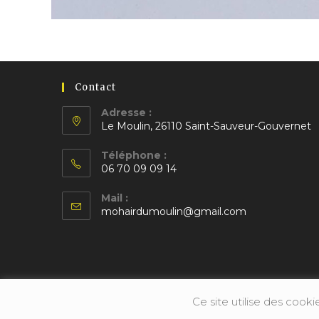
Contact
Adresse :
Le Moulin, 26110 Saint-Sauveur-Gouvernet
S’ouvre
Téléphone :
dans
06 70 09 09 14
un
S’ouvre
nouvel
Mail :
dans
S’ouvre
onglet
mohairdumoulin@gmail.com
votre
dans
application
votre
application
Ce site utilise des cooki
© Emma Arbeau 2020