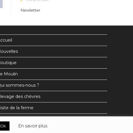
nouvel
nouvel
nouvel
Newletter
onglet
onglet
onglet
ccueil
ouvelles
outique
e Moulin
ui sommes-nous ?
levage des chèvres
isite de la ferme
En savoir plus
Ok
Mentions légales
Conditions générales de vente