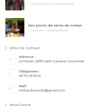
7 FÉVRIER 2020
/
0 COMMENTAIRE
Nos points de vente de mohair
7 JUIN 2019
/
0 COMMENTAIRE
Infos De Contact
Adresse :
Le Moulin, 26110 Saint-Sauveur-Gouvernet
Téléphone :
06 70 09 09 14
S’ouvre
Mail:
dans
S’ouvre
mohairdumoulin@gmail.com
votre
dans
application
votre
application
Nous Suivre