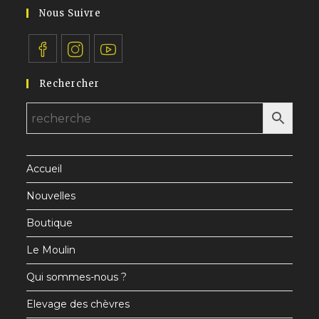
application
votre
Nous Suivre
application
S’ouvre
S’ouvre
S’ouvre
Rechercher
dans
dans
dans
un
un
un
nouvel
nouvel
nouvel
onglet
onglet
onglet
Accueil
Nouvelles
Boutique
Le Moulin
Qui sommes-nous ?
Elevage des chèvres