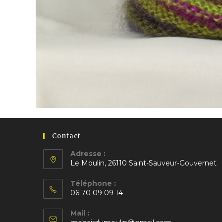
Contact
Adresse :
Le Moulin, 26110 Saint-Sauveur-Gouvernet
S’ouvre
Téléphone :
dans
06 70 09 09 14
un
S’ouvre
nouvel
Mail :
dans