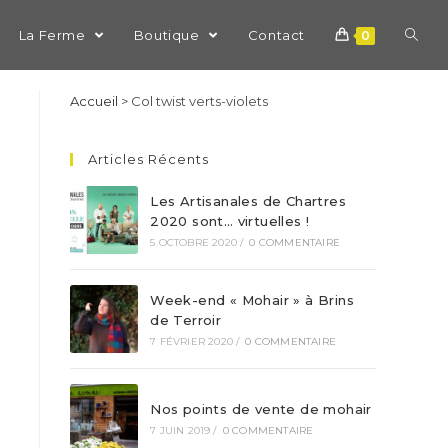
La Ferme
Boutique
Contact
0
Accueil
>
Col twist verts-violets
Articles Récents
Les Artisanales de Chartres
2020 sont… virtuelles !
5 OCTOBRE 2020
/
0 COMMENTAIRE
Week-end « Mohair » à Brins
de Terroir
7 FÉVRIER 2020
/
0 COMMENTAIRE
Nos points de vente de mohair
7 JUIN 2019
/
0 COMMENTAIRE