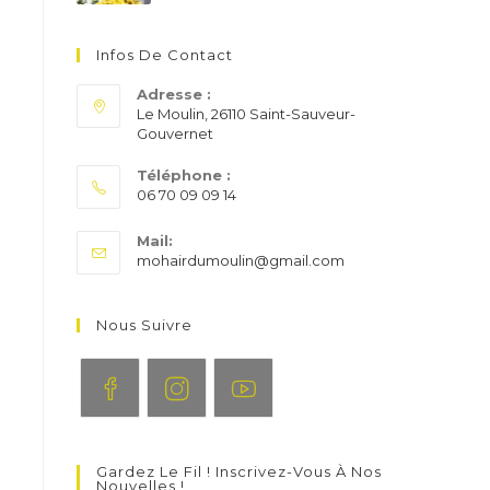
Infos De Contact
Adresse :
Le Moulin, 26110 Saint-Sauveur-
Gouvernet
Téléphone :
06 70 09 09 14
S’ouvre
Mail:
dans
S’ouvre
mohairdumoulin@gmail.com
votre
dans
application
votre
application
Nous Suivre
S’ouvre
S’ouvre
S’ouvre
dans
dans
dans
Gardez Le Fil ! Inscrivez-Vous À Nos
un
un
un
Nouvelles !