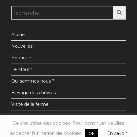
dans
dans
dans
un
un
un
nouvel
nouvel
nouvel
onglet
onglet
onglet
Accueil
Nouvelles
Boutique
Le Moulin
Qui sommes-nous ?
Elevage des chèvres
Visite de la ferme
Ce site utilise des cookies. Pour continuer, veuillez
accepter l'utilisation de cookies.
En savoir
Ok
Mentions légales
Conditions générales de vente