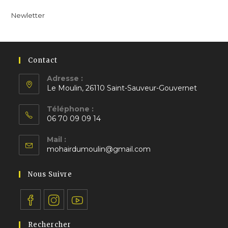
un
un
un
nouvel
nouvel
nouvel
Newletter
onglet
onglet
onglet
Contact
Adresse :
Le Moulin, 26110 Saint-Sauveur-Gouvernet
S’ouvre
Téléphone :
dans
06 70 09 09 14
un
S’ouvre
nouvel
Mail :
dans
S’ouvre
onglet
mohairdumoulin@gmail.com
votre
dans
application
votre
Nous Suivre
application
S’ouvre
S’ouvre
S’ouvre
Rechercher