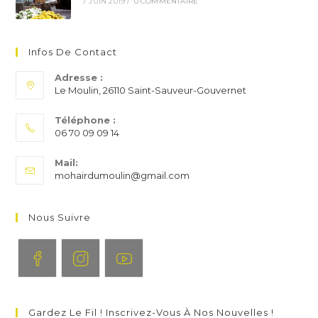
7 JUIN 2019
/
0 COMMENTAIRE
Infos De Contact
Adresse :
Le Moulin, 26110 Saint-Sauveur-Gouvernet
Téléphone :
06 70 09 09 14
S’ouvre
Mail:
dans
S’ouvre
mohairdumoulin@gmail.com
votre
dans
application
votre
application
Nous Suivre
S’ouvre
S’ouvre
S’ouvre
dans
dans
dans
Gardez Le Fil ! Inscrivez-Vous À Nos Nouvelles !