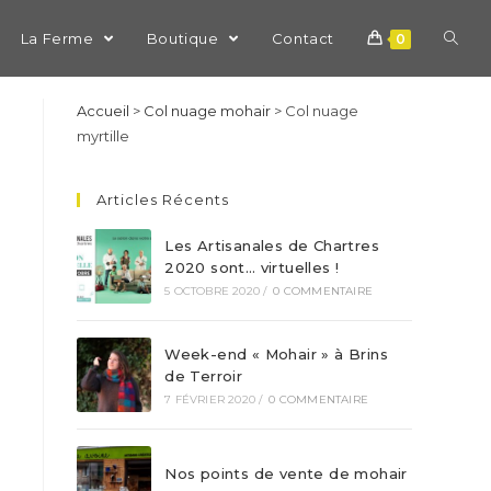
La Ferme
Boutique
Contact
0
Accueil
>
Col nuage mohair
>
Col nuage
myrtille
Articles Récents
Les Artisanales de Chartres
2020 sont… virtuelles !
5 OCTOBRE 2020
/
0 COMMENTAIRE
Week-end « Mohair » à Brins
de Terroir
7 FÉVRIER 2020
/
0 COMMENTAIRE
Nos points de vente de mohair