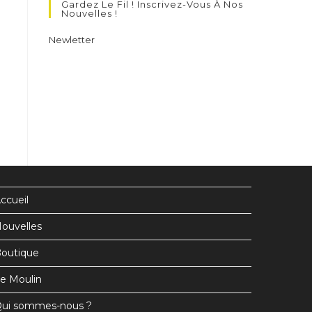
Gardez Le Fil ! Inscrivez-Vous À Nos
un
un
un
Nouvelles !
nouvel
nouvel
nouvel
Newletter
onglet
onglet
onglet
ccueil
ouvelles
outique
e Moulin
ui sommes-nous ?