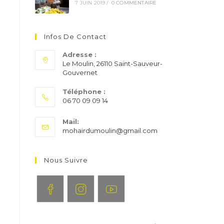
7 JUIN 2019
/
0 COMMENTAIRE
Infos De Contact
Adresse :
Le Moulin, 26110 Saint-Sauveur-
Gouvernet
Téléphone :
06 70 09 09 14
S’ouvre
Mail:
dans
S’ouvre
mohairdumoulin@gmail.com
votre
dans
application
votre
application
Nous Suivre
S’ouvre
S’ouvre
S’ouvre
dans
dans
dans