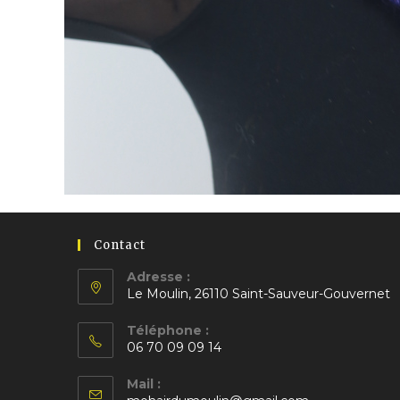
Contact
Adresse :
Le Moulin, 26110 Saint-Sauveur-Gouvernet
S’ouvre
Téléphone :
dans
06 70 09 09 14
un
S’ouvre
nouvel
Mail :
dans