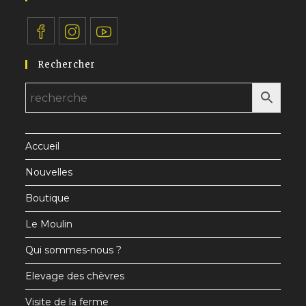
S’ouvre
S’ouvre
S’ouvre
Rechercher
dans
dans
dans
un
un
un
nouvel
nouvel
nouvel
onglet
onglet
onglet
Accueil
Nouvelles
Boutique
Le Moulin
Qui sommes-nous ?
Elevage des chèvres
Visite de la ferme