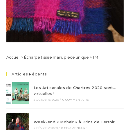
Accueil
>
Écharpe tissée main, pièce unique
>
TM
Articles Récents
Les Artisanales de Chartres 2020 sont…
virtuelles !
5 OCTOBRE 2020
/
0 COMMENTAIRE
Week-end « Mohair » à Brins de Terroir
7 FÉVRIER 2020
/
0 COMMENTAIRE