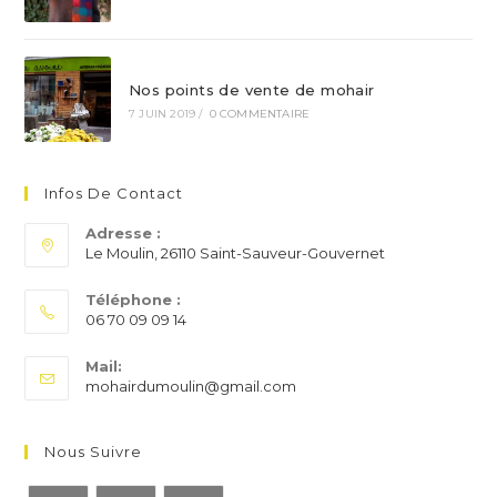
Nos points de vente de mohair
7 JUIN 2019
/
0 COMMENTAIRE
Infos De Contact
Adresse :
Le Moulin, 26110 Saint-Sauveur-Gouvernet
Téléphone :
06 70 09 09 14
S’ouvre
Mail:
dans
S’ouvre
mohairdumoulin@gmail.com
votre
dans
application
votre
application
Nous Suivre