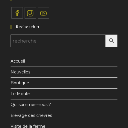
S’ouvre
S’ouvre
S’ouvre
Rechercher
dans
dans
dans
un
un
un
nouvel
nouvel
nouvel
onglet
onglet
onglet
Accueil
Nouvelles
Boutique
Le Moulin
Qui sommes-nous ?
Elevage des chèvres
Visite de la ferme