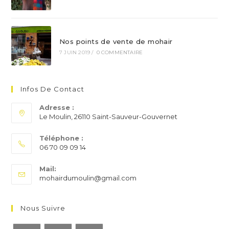
Nos points de vente de mohair
7 JUIN 2019
/
0 COMMENTAIRE
Infos De Contact
Adresse :
Le Moulin, 26110 Saint-Sauveur-Gouvernet
Téléphone :
06 70 09 09 14
S’ouvre
Mail:
dans
S’ouvre
mohairdumoulin@gmail.com
votre
dans
application
votre
application
Nous Suivre