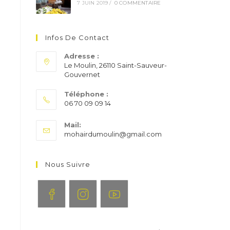
7 JUIN 2019
/
0 COMMENTAIRE
Infos De Contact
Adresse :
Le Moulin, 26110 Saint-Sauveur-
Gouvernet
Téléphone :
06 70 09 09 14
S’ouvre
Mail:
dans
S’ouvre
mohairdumoulin@gmail.com
votre
dans
application
votre
application
Nous Suivre
S’ouvre
S’ouvre
S’ouvre
dans
dans
dans