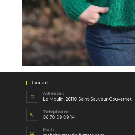
Contact
Adresse :
Le Moulin, 26110 Saint-Sauveur-Gouvernet
S’ouvre
Téléphone :
dans
06 70 09 09 14
un
S’ouvre
nouvel
Mail :
dans