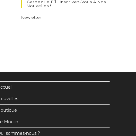
Gardez Le Fil ! Inscrivez-Vous À Nos
un
un
un
Nouvelles !
nouvel
nouvel
nouvel
Newletter
onglet
onglet
onglet
ccueil
ouvelles
outique
e Moulin
ui sommes-nous ?