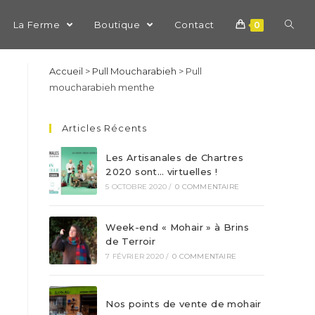
La Ferme
Boutique
Contact
0
Accueil
>
Pull Moucharabieh
>
Pull
moucharabieh menthe
Articles Récents
Les Artisanales de Chartres
2020 sont… virtuelles !
5 OCTOBRE 2020
/
0 COMMENTAIRE
Week-end « Mohair » à Brins
de Terroir
7 FÉVRIER 2020
/
0 COMMENTAIRE
Nos points de vente de mohair