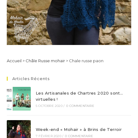
Accueil
>
Châle Russe mohair
>
Chale russe paon
Articles Récents
Les Artisanales de Chartres 2020 sont…
virtuelles !
5 OCTOBRE 2020
/
0 COMMENTAIRE
Week-end « Mohair » à Brins de Terroir
7 FÉVRIER 2020
/
0 COMMENTAIRE