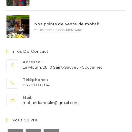
Nos points de vente de mohair
7 JUIN 2019
/
0 COMMENTAIRE
Infos De Contact
Adresse :
Le Moulin, 26110 Saint-Sauveur-Gouvernet
Téléphone :
06 70 09 09 14
S’ouvre
Mail:
dans
S’ouvre
mohairdumoulin@gmail.com
votre
dans
application
votre
application
Nous Suivre