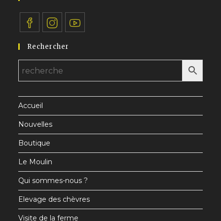
S’ouvre
S’ouvre
S’ouvre
Rechercher
dans
dans
dans
un
un
un
nouvel
nouvel
nouvel
onglet
onglet
onglet
Accueil
Nouvelles
Boutique
Le Moulin
Qui sommes-nous ?
Elevage des chèvres
Visite de la ferme