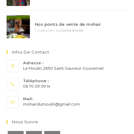
Nos points de vente de mohair
7 JUIN 2019
/
0 COMMENTAIRE
Infos De Contact
Adresse :
Le Moulin, 26110 Saint-Sauveur-Gouvernet
Téléphone :
06 70 09 09 14
S’ouvre
Mail:
dans
S’ouvre
mohairdumoulin@gmail.com
votre
dans
application
votre
application
Nous Suivre