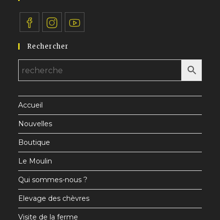
S’ouvre
S’ouvre
S’ouvre
Rechercher
dans
dans
dans
un
un
un
nouvel
nouvel
nouvel
onglet
onglet
onglet
Accueil
Nouvelles
Boutique
Le Moulin
Qui sommes-nous ?
Elevage des chèvres
Visite de la ferme