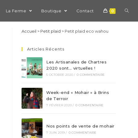
La Ferme
Boutique
Contact
0
Accueil
>
Petit plaid
>
Petit plaid eco wahou
Articles Récents
Les Artisanales de Chartres
2020 sont… virtuelles !
5 OCTOBRE 2020
/
0 COMMENTAIRE
Week-end « Mohair » à Brins
de Terroir
7 FÉVRIER 2020
/
0 COMMENTAIRE
Nos points de vente de mohair
7 JUIN 2019
/
0 COMMENTAIRE