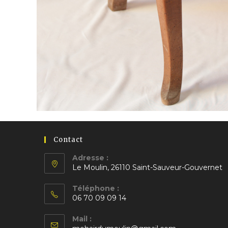
Contact
Adresse :
Le Moulin, 26110 Saint-Sauveur-Gouvernet
S’ouvre
Téléphone :
dans
06 70 09 09 14
un
S’ouvre
nouvel
Mail :
dans