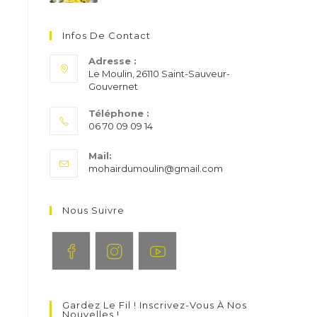
Infos De Contact
Adresse :
Le Moulin, 26110 Saint-Sauveur-
Gouvernet
Téléphone :
06 70 09 09 14
S’ouvre
Mail:
dans
S’ouvre
mohairdumoulin@gmail.com
votre
dans
application
votre
application
Nous Suivre
S’ouvre
S’ouvre
S’ouvre
dans
dans
dans
Gardez Le Fil ! Inscrivez-Vous À Nos
un
un
un
Nouvelles !