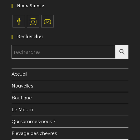
application
votre
Nous Suivre
application
S’ouvre
S’ouvre
S’ouvre
Rechercher
dans
dans
dans
un
un
un
nouvel
nouvel
nouvel
onglet
onglet
onglet
Accueil
Nouvelles
Boutique
Le Moulin
Qui sommes-nous ?
Elevage des chèvres