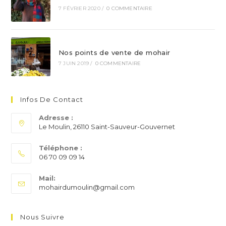
7 FÉVRIER 2020
/
0 COMMENTAIRE
Nos points de vente de mohair
7 JUIN 2019
/
0 COMMENTAIRE
Infos De Contact
Adresse :
Le Moulin, 26110 Saint-Sauveur-Gouvernet
Téléphone :
06 70 09 09 14
S’ouvre
Mail:
dans
S’ouvre
mohairdumoulin@gmail.com
votre
dans
application
votre
application
Nous Suivre