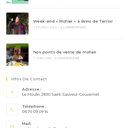
Week-end « Mohair » à Brins de Terroir
7 FÉVRIER 2020
/
0 COMMENTAIRE
Nos points de vente de mohair
7 JUIN 2019
/
0 COMMENTAIRE
Infos De Contact
Adresse :
Le Moulin, 26110 Saint-Sauveur-Gouvernet
Téléphone :
06 70 09 09 14
S’ouvre
Mail:
dans