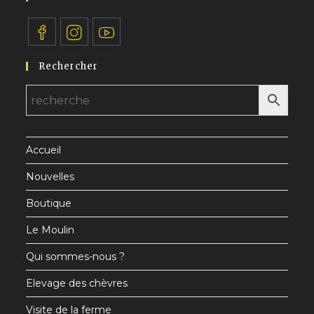
S’ouvre
S’ouvre
S’ouvre
Rechercher
dans
dans
dans
un
un
un
nouvel
nouvel
nouvel
onglet
onglet
onglet
Accueil
Nouvelles
Boutique
Le Moulin
Qui sommes-nous ?
Elevage des chèvres
Visite de la ferme