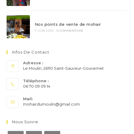
Nos points de vente de mohair
7 JUIN 2019
/
0 COMMENTAIRE
Infos De Contact
Adresse :
Le Moulin, 26110 Saint-Sauveur-Gouvernet
Téléphone :
06 70 09 09 14
S’ouvre
Mail:
dans
S’ouvre
mohairdumoulin@gmail.com
votre
dans
application
votre
application
Nous Suivre