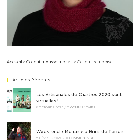
Accueil
>
Col ptit mousse mohair
>
Col pm framboise
Articles Récents
Les Artisanales de Chartres 2020 sont…
virtuelles !
5 OCTOBRE 2020
/
0 COMMENTAIRE
Week-end « Mohair » à Brins de Terroir
7 FÉVRIER 2020
/
0 COMMENTAIRE