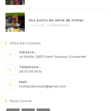
Nos points de vente de mohair
7 JUIN 2019
/
0 COMMENTAIRE
Infos De Contact
Adresse :
Le Moulin, 26110 Saint-Sauveur-Gouvernet
Téléphone :
06 70 09 09 14
S’ouvre
Mail:
dans
S’ouvre
mohairdumoulin@gmail.com
votre
dans
application
votre
application
Nous Suivre