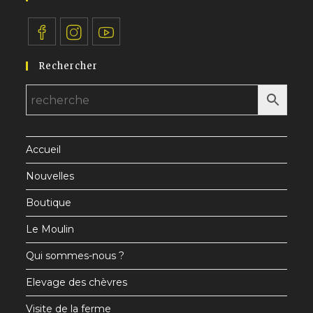
S’ouvre
S’ouvre
S’ouvre
Rechercher
dans
dans
dans
un
un
un
nouvel
nouvel
nouvel
onglet
onglet
onglet
Accueil
Nouvelles
Boutique
Le Moulin
Qui sommes-nous ?
Elevage des chèvres
Visite de la ferme