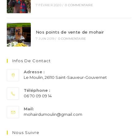
7 FÉVRIER 2020
/
0 COMMENTAIRE
Nos points de vente de mohair
7 JUIN 2019
/
0 COMMENTAIRE
Infos De Contact
Adresse :
Le Moulin, 26110 Saint-Sauveur-Gouvernet
Téléphone :
06 70 09 09 14
S’ouvre
Mail:
dans
S’ouvre
mohairdumoulin@gmail.com
votre
dans
application
votre
application
Nous Suivre