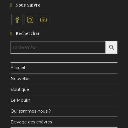
application
votre
Nous Suivre
application
S’ouvre
S’ouvre
S’ouvre
Rechercher
dans
dans
dans
un
un
un
nouvel
nouvel
nouvel
onglet
onglet
onglet
Accueil
Nouvelles
Boutique
Le Moulin
Qui sommes-nous ?
Elevage des chèvres