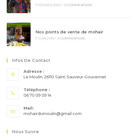
7 FÉVRIER 2020
/
0 COMMENTAIRE
Nos points de vente de mohair
7 JUIN 2019
/
0 COMMENTAIRE
Infos De Contact
Adresse :
Le Moulin, 26110 Saint-Sauveur-Gouvernet
Téléphone :
06 70 09 09 14
S’ouvre
Mail:
dans
S’ouvre
mohairdumoulin@gmail.com
votre
dans
application
votre
application
Nous Suivre