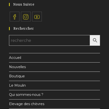
application
votre
Nous Suivre
application
S’ouvre
S’ouvre
S’ouvre
Rechercher
dans
dans
dans
un
un
un
nouvel
nouvel
nouvel
onglet
onglet
onglet
Accueil
Nouvelles
Boutique
Le Moulin
Qui sommes-nous ?
Elevage des chèvres