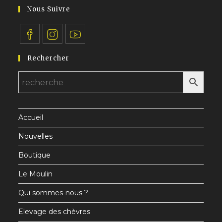
application
votre
Nous Suivre
application
S’ouvre
S’ouvre
S’ouvre
Rechercher
dans
dans
dans
un
un
un
nouvel
nouvel
nouvel
onglet
onglet
onglet
Accueil
Nouvelles
Boutique
Le Moulin
Qui sommes-nous ?
Elevage des chèvres