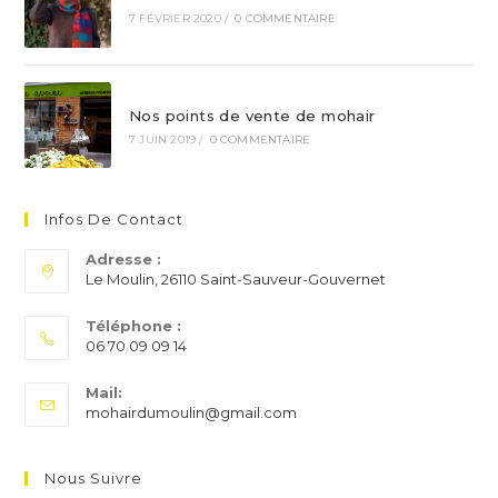
7 FÉVRIER 2020
/
0 COMMENTAIRE
Nos points de vente de mohair
7 JUIN 2019
/
0 COMMENTAIRE
Infos De Contact
Adresse :
Le Moulin, 26110 Saint-Sauveur-Gouvernet
Téléphone :
06 70 09 09 14
S’ouvre
Mail:
dans
S’ouvre
mohairdumoulin@gmail.com
votre
dans
application
votre
application
Nous Suivre