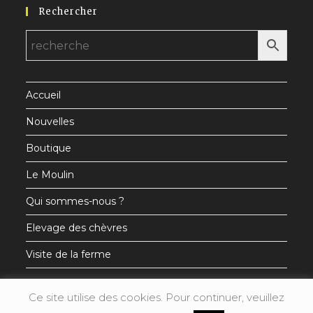
Rechercher
dans
dans
dans
un
un
un
nouvel
nouvel
nouvel
onglet
onglet
onglet
Accueil
Nouvelles
Boutique
Le Moulin
Qui sommes-nous ?
Elevage des chèvres
Visite de la ferme
Ce site utilise des cookies. Pour continuer, veuillez