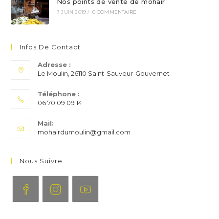
Nos points de vente de mohair
7 JUIN 2019
/
0 COMMENTAIRE
Infos De Contact
Adresse :
Le Moulin, 26110 Saint-Sauveur-Gouvernet
Téléphone :
06 70 09 09 14
S’ouvre
Mail:
dans
S’ouvre
mohairdumoulin@gmail.com
votre
dans
application
votre
application
Nous Suivre
S’ouvre
S’ouvre
S’ouvre