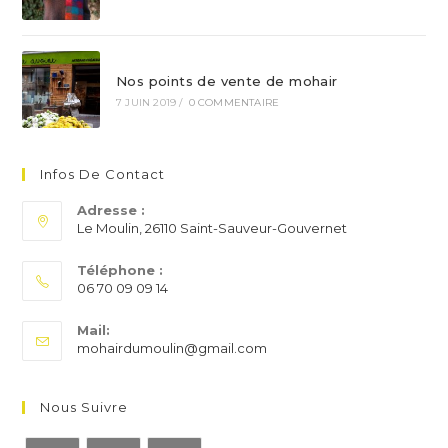
Nos points de vente de mohair
7 JUIN 2019
/
0 COMMENTAIRE
Infos De Contact
Adresse :
Le Moulin, 26110 Saint-Sauveur-Gouvernet
Téléphone :
06 70 09 09 14
S’ouvre
Mail:
dans
S’ouvre
mohairdumoulin@gmail.com
votre
dans
application
votre
application
Nous Suivre