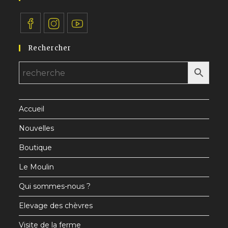
S’ouvre
S’ouvre
S’ouvre
Rechercher
dans
dans
dans
un
un
un
nouvel
nouvel
nouvel
onglet
onglet
onglet
Accueil
Nouvelles
Boutique
Le Moulin
Qui sommes-nous ?
Elevage des chèvres
Visite de la ferme