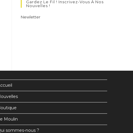
Gardez Le Fil ! Inscrivez-Vous À Nos
un
un
un
Nouvelles !
nouvel
nouvel
nouvel
Newletter
onglet
onglet
onglet
ccueil
ouvelles
outique
e Moulin
ui sommes-nous ?