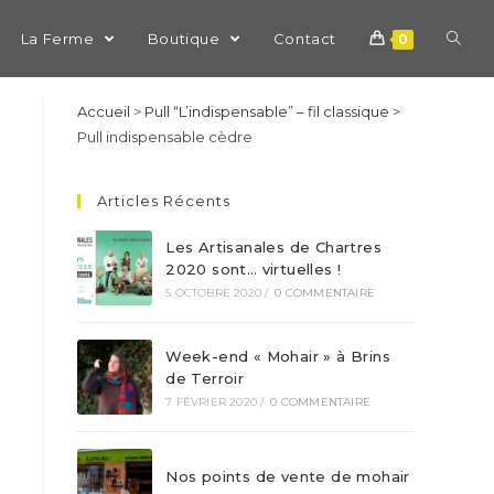
La Ferme
Boutique
Contact
0
Accueil
>
Pull “L’indispensable” – fil classique
>
Pull indispensable cèdre
Articles Récents
Les Artisanales de Chartres
2020 sont… virtuelles !
5 OCTOBRE 2020
/
0 COMMENTAIRE
Week-end « Mohair » à Brins
de Terroir
7 FÉVRIER 2020
/
0 COMMENTAIRE
Nos points de vente de mohair