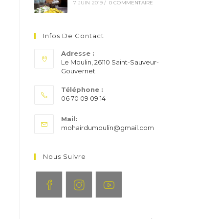
7 JUIN 2019
/
0 COMMENTAIRE
Infos De Contact
Adresse :
Le Moulin, 26110 Saint-Sauveur-
Gouvernet
Téléphone :
06 70 09 09 14
S’ouvre
Mail:
dans
S’ouvre
mohairdumoulin@gmail.com
votre
dans
application
votre
application
Nous Suivre
S’ouvre
S’ouvre
S’ouvre
dans
dans
dans