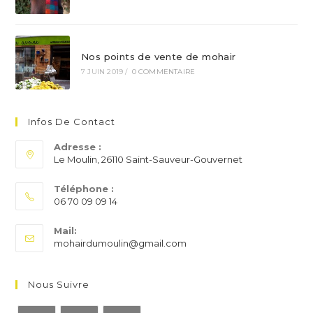
Nos points de vente de mohair
7 JUIN 2019
/
0 COMMENTAIRE
Infos De Contact
Adresse :
Le Moulin, 26110 Saint-Sauveur-Gouvernet
Téléphone :
06 70 09 09 14
S’ouvre
Mail:
dans
S’ouvre
mohairdumoulin@gmail.com
votre
dans
application
votre
application
Nous Suivre