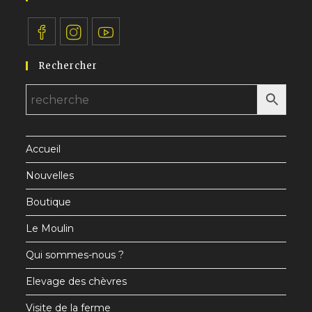
S’ouvre
S’ouvre
S’ouvre
Rechercher
dans
dans
dans
un
un
un
nouvel
nouvel
nouvel
onglet
onglet
onglet
Accueil
Nouvelles
Boutique
Le Moulin
Qui sommes-nous ?
Elevage des chèvres
Visite de la ferme