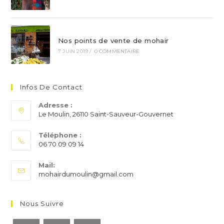
Nos points de vente de mohair
7 JUIN 2019
/
0 COMMENTAIRE
Infos De Contact
Adresse :
Le Moulin, 26110 Saint-Sauveur-Gouvernet
Téléphone :
06 70 09 09 14
S’ouvre
Mail:
dans
S’ouvre
mohairdumoulin@gmail.com
votre
dans
application
votre
application
Nous Suivre