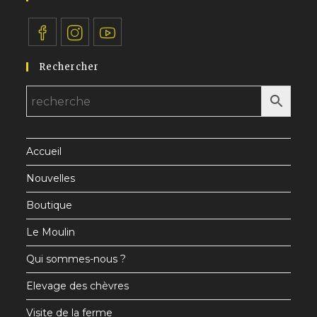
S’ouvre
S’ouvre
S’ouvre
Rechercher
dans
dans
dans
un
un
un
nouvel
nouvel
nouvel
onglet
onglet
onglet
Accueil
Nouvelles
Boutique
Le Moulin
Qui sommes-nous ?
Elevage des chèvres
Visite de la ferme