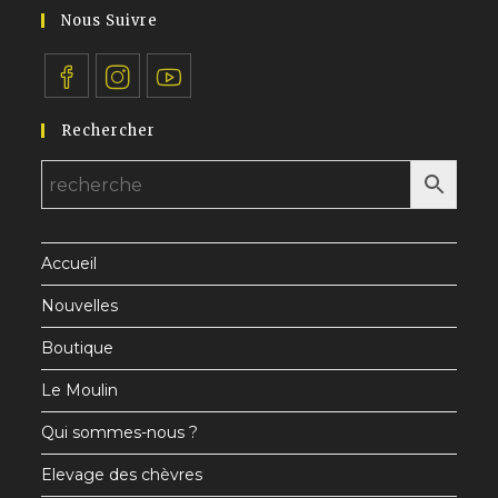
application
votre
Nous Suivre
application
S’ouvre
S’ouvre
S’ouvre
Rechercher
dans
dans
dans
un
un
un
nouvel
nouvel
nouvel
onglet
onglet
onglet
Accueil
Nouvelles
Boutique
Le Moulin
Qui sommes-nous ?
Elevage des chèvres