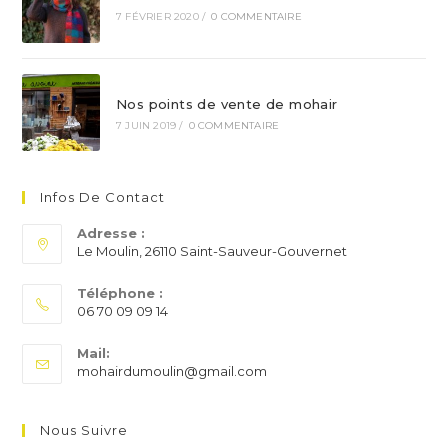
7 FÉVRIER 2020
/
0 COMMENTAIRE
Nos points de vente de mohair
7 JUIN 2019
/
0 COMMENTAIRE
Infos De Contact
Adresse :
Le Moulin, 26110 Saint-Sauveur-Gouvernet
Téléphone :
06 70 09 09 14
S’ouvre
Mail:
dans
S’ouvre
mohairdumoulin@gmail.com
votre
dans
application
votre
application
Nous Suivre