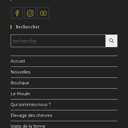
S’ouvre
S’ouvre
S’ouvre
Rechercher
dans
dans
dans
un
un
un
nouvel
nouvel
nouvel
onglet
onglet
onglet
Accueil
Nouvelles
Boutique
Le Moulin
Qui sommes-nous ?
Elevage des chèvres
Visite de la ferme