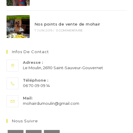
Nos points de vente de mohair
7 JUIN 2019
/
0 COMMENTAIRE
Infos De Contact
Adresse :
Le Moulin, 26110 Saint-Sauveur-Gouvernet
Téléphone :
06 70 09 09 14
S’ouvre
Mail:
dans
S’ouvre
mohairdumoulin@gmail.com
votre
dans
application
votre
application
Nous Suivre