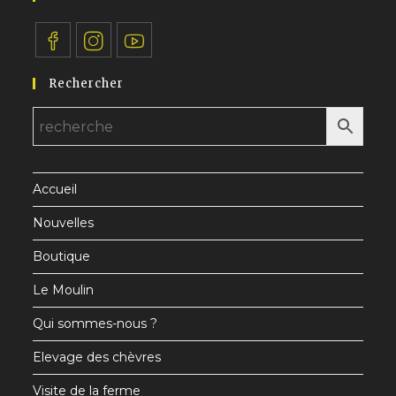
S’ouvre
S’ouvre
S’ouvre
Rechercher
dans
dans
dans
un
un
un
nouvel
nouvel
nouvel
onglet
onglet
onglet
Accueil
Nouvelles
Boutique
Le Moulin
Qui sommes-nous ?
Elevage des chèvres
Visite de la ferme