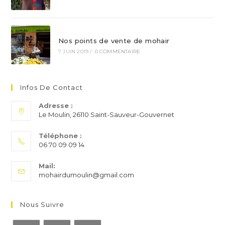
Nos points de vente de mohair
7 JUIN 2019
/
0 COMMENTAIRE
Infos De Contact
Adresse :
Le Moulin, 26110 Saint-Sauveur-Gouvernet
Téléphone :
06 70 09 09 14
S’ouvre
Mail:
dans
S’ouvre
mohairdumoulin@gmail.com
votre
dans
application
votre
application
Nous Suivre