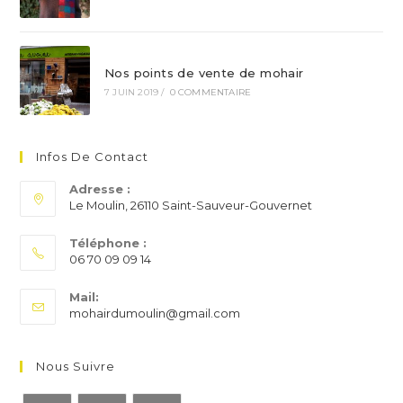
Nos points de vente de mohair
7 JUIN 2019
/
0 COMMENTAIRE
Infos De Contact
Adresse :
Le Moulin, 26110 Saint-Sauveur-Gouvernet
Téléphone :
06 70 09 09 14
S’ouvre
Mail:
dans
S’ouvre
mohairdumoulin@gmail.com
votre
dans
application
votre
application
Nous Suivre