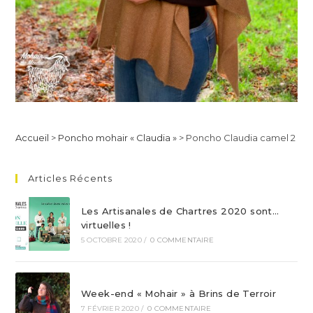
Accueil
>
Poncho mohair « Claudia »
>
Poncho Claudia camel 2
Articles Récents
Les Artisanales de Chartres 2020 sont…
virtuelles !
5 OCTOBRE 2020
/
0 COMMENTAIRE
Week-end « Mohair » à Brins de Terroir
7 FÉVRIER 2020
/
0 COMMENTAIRE