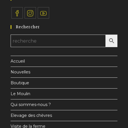
S’ouvre
S’ouvre
S’ouvre
Rechercher
dans
dans
dans
un
un
un
nouvel
nouvel
nouvel
onglet
onglet
onglet
Accueil
Nouvelles
Boutique
Le Moulin
Qui sommes-nous ?
Elevage des chèvres
Visite de la ferme