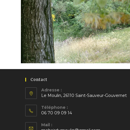
Contact
Adresse :
Le Moulin, 26110 Saint-Sauveur-Gouvernet
S’ouvre
Téléphone :
dans
06 70 09 09 14
un
S’ouvre
nouvel
Mail :
dans