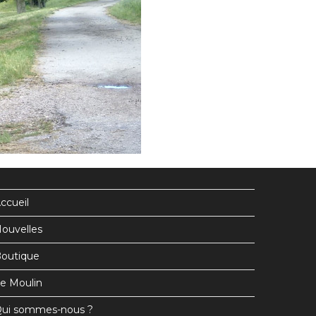
ccueil
ouvelles
outique
e Moulin
ui sommes-nous ?