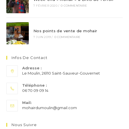
7 FÉVRIER 2020
/
0 COMMENTAIRE
Nos points de vente de mohair
7 JUIN 2019
/
0 COMMENTAIRE
Infos De Contact
Adresse :
Le Moulin, 26110 Saint-Sauveur-Gouvernet
Téléphone :
06 70 09 09 14
S’ouvre
Mail:
dans
S’ouvre
mohairdumoulin@gmail.com
votre
dans
application
votre
application
Nous Suivre