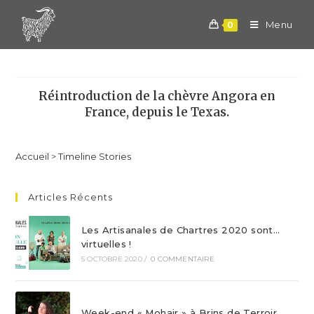
Skip
to
Menu
0
content
Réintroduction de la chèvre Angora en
France, depuis le Texas.
Accueil
>
Timeline Stories
Articles Récents
Les Artisanales de Chartres 2020 sont…
virtuelles !
5 OCTOBRE 2020
/
0 COMMENTAIRE
Week-end « Mohair » à Brins de Terroir