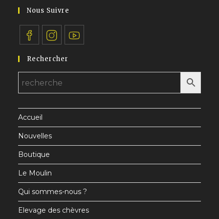
application
votre
Nous Suivre
application
S’ouvre
S’ouvre
S’ouvre
Rechercher
dans
dans
dans
un
un
un
nouvel
nouvel
nouvel
onglet
onglet
onglet
Accueil
Nouvelles
Boutique
Le Moulin
Qui sommes-nous ?
Elevage des chèvres