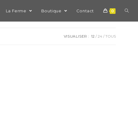
La Ferme
Boutique
Contact
0
VISUALISER :
12
24
TOUS