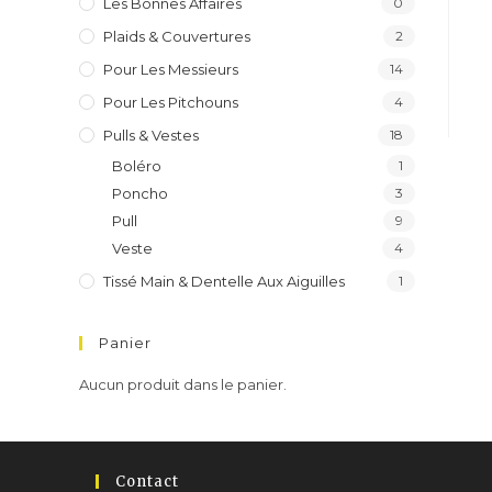
Les Bonnes Affaires
0
Plaids & Couvertures
2
Pour Les Messieurs
14
Pour Les Pitchouns
4
Pulls & Vestes
18
Boléro
1
Poncho
3
Pull
9
Veste
4
Tissé Main & Dentelle Aux Aiguilles
1
Panier
Aucun produit dans le panier.
Contact