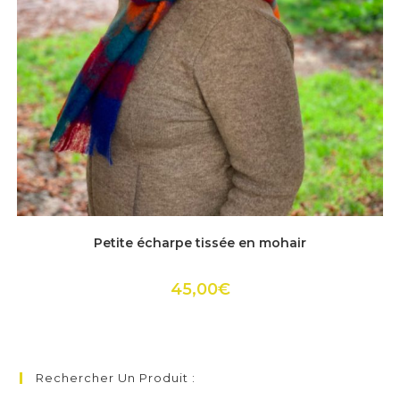
Ce
produit
ACHETER
Petite écharpe tissée en mohair
a
plusieurs
variations.
Les
45,00
€
options
peuvent
être
choisies
sur
la
page
Rechercher Un Produit :
du
produit