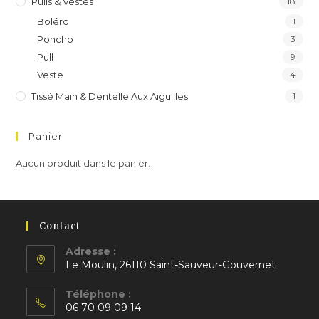
Pulls & Vestes
18
Boléro
1
Poncho
3
Pull
9
Veste
4
Tissé Main & Dentelle Aux Aiguilles
1
Panier
Aucun produit dans le panier.
Contact
Adresse :
Le Moulin, 26110 Saint-Sauveur-Gouvernet
S’ouvre
Téléphone :
dans
06 70 09 09 14
un