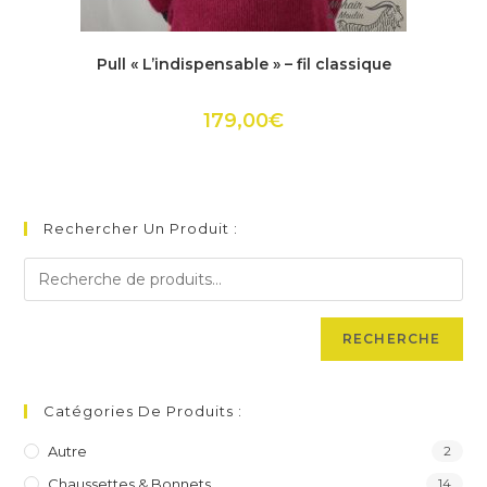
Ce
produit
ACHETER
Pull « L’indispensable » – fil classique
a
plusieurs
variations.
Les
179,00
€
options
peuvent
être
choisies
sur
la
page
Rechercher Un Produit :
du
produit
RECHERCHE
Catégories De Produits :
Autre
2
Chaussettes & Bonnets
14