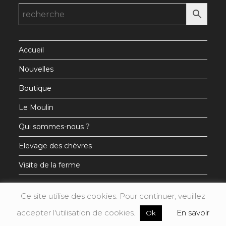
un
un
un
nouvel
nouvel
nouvel
onglet
onglet
onglet
Accueil
Nouvelles
Boutique
Le Moulin
Qui sommes-nous ?
Elevage des chèvres
Visite de la ferme
Ce site utilise des cookies. Pour continuer, veuillez
accepter l'utilisation de cookies.
En savoir
Ok
Mentions légales
Conditions générales de vente