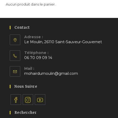
Aucun produit dans le panier.
Contact
Adresse :
Le Moulin, 26110 Saint-Sauveur-Gouvernet
S’ouvre
Téléphone :
dans
06 70 09 09 14
un
S’ouvre
nouvel
Mail :
dans
S’ouvre
onglet
mohairdumoulin@gmail.com
votre
dans
application
votre
Nous Suivre
application
S’ouvre
S’ouvre
S’ouvre
Rechercher
dans
dans
dans