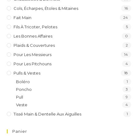
Cols, Écharpes, Étoles & Mitaines
16
Fait Main
24
Fils À Tricoter, Pelotes
5
Les Bonnes Affaires
0
Plaids & Couvertures
2
Pour Les Messieurs
14
Pour Les Pitchouns
4
Pulls & Vestes
18
Boléro
1
Poncho
3
Pull
9
Veste
4
Tissé Main & Dentelle Aux Aiguilles
1
Panier