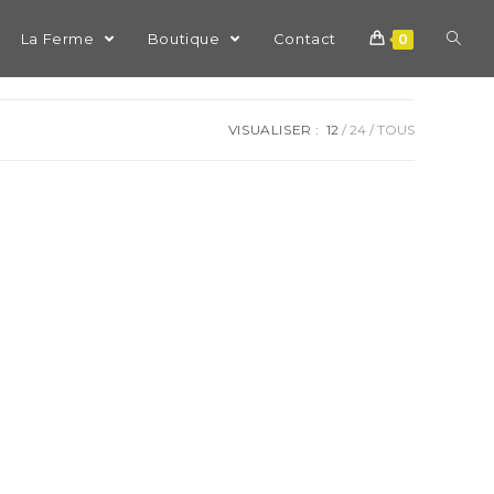
La Ferme
Boutique
Contact
0
VISUALISER :
12
24
TOUS