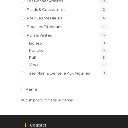
Les Bonnes Affaires
0
Plaids & Couvertures
2
Pour Les Messieurs
14
Pour Les Pitchouns
4
Pulls & Vestes
18
Boléro
1
Poncho
3
Pull
9
Veste
4
Tissé Main & Dentelle Aux Aiguilles
1
Panier
Aucun produit dans le panier.
Contact