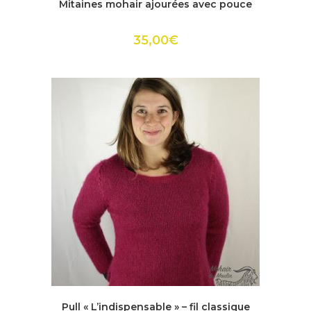
Mitaines mohair ajourées avec pouce
a
plusieurs
variations.
Les
35,00
€
options
peuvent
être
choisies
sur
la
page
du
produit
Ce
produit
ACHETER
Pull « L’indispensable » – fil classique
a