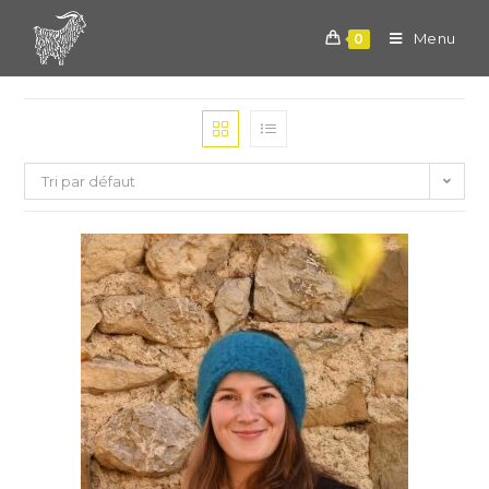
Skip
to
Menu
0
content
Tri par défaut