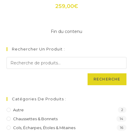
variations.
Les
259,00
€
options
peuvent
être
choisies
sur
la
Fin du contenu
page
du
produit
Rechercher Un Produit :
RECHERCHE
Catégories De Produits :
Autre
2
Chaussettes & Bonnets
14
Cols, Écharpes, Étoles & Mitaines
16