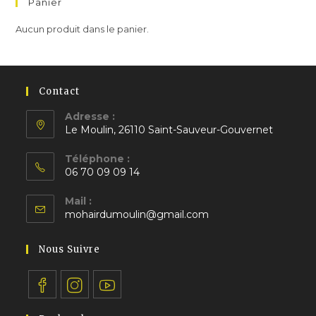
Panier
Aucun produit dans le panier.
Contact
Adresse :
Le Moulin, 26110 Saint-Sauveur-Gouvernet
S’ouvre
Téléphone :
dans
06 70 09 09 14
un
S’ouvre
nouvel
Mail :
dans
S’ouvre
onglet
mohairdumoulin@gmail.com
votre
dans
application
votre
Nous Suivre
application
S’ouvre
S’ouvre
S’ouvre