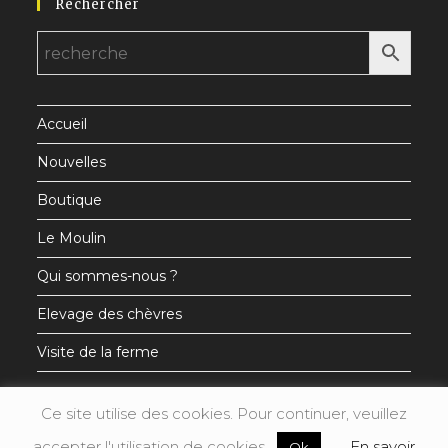
Rechercher
dans
dans
dans
un
un
un
nouvel
nouvel
nouvel
onglet
onglet
onglet
Accueil
Nouvelles
Boutique
Le Moulin
Qui sommes-nous ?
Elevage des chèvres
Visite de la ferme
Ce site utilise des cookies. Pour continuer, veuillez
accepter l'utilisation de cookies.
En savoir
Ok