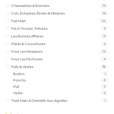
Chaussettes & Bonnets
14
Cols, Écharpes, Étoles & Mitaines
16
Fait Main
24
Fils À Tricoter, Pelotes
5
Les Bonnes Affaires
0
Plaids & Couvertures
2
Pour Les Messieurs
14
Pour Les Pitchouns
4
Pulls & Vestes
18
Boléro
1
Poncho
3
Pull
9
Veste
4
Tissé Main & Dentelle Aux Aiguilles
1