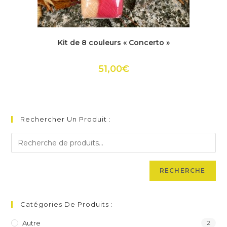
Ce
produit
ACHETER
Kit de 8 couleurs « Concerto »
a
plusieurs
variations.
Les
51,00
€
options
peuvent
être
choisies
sur
la
page
Rechercher Un Produit :
du
produit
RECHERCHE
Catégories De Produits :
Autre
2