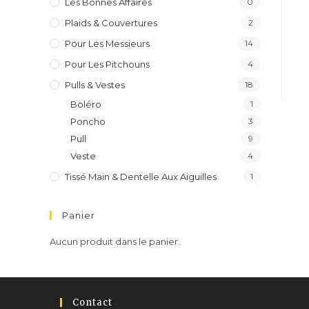
Les Bonnes Affaires
0
Plaids & Couvertures
2
Pour Les Messieurs
14
Pour Les Pitchouns
4
Pulls & Vestes
18
Boléro
1
Poncho
3
Pull
9
Veste
4
Tissé Main & Dentelle Aux Aiguilles
1
Panier
Aucun produit dans le panier.
Contact