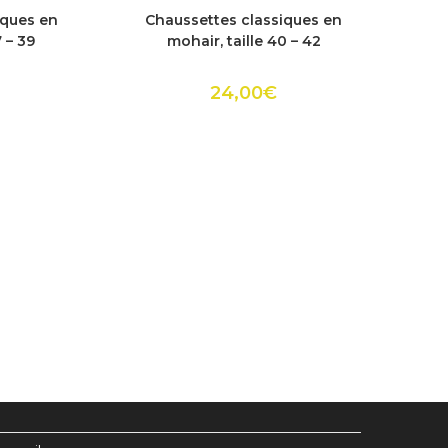
it
produit
ACHETER
iques en
Chaussettes classiques en
a
urs
plusieurs
7 – 39
mohair, taille 40 – 42
ions.
variations.
Les
ns
options
24,00
€
ent
peuvent
être
es
choisies
sur
la
page
du
it
produit