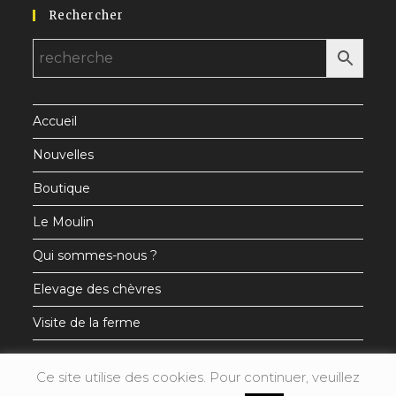
Rechercher
dans
dans
dans
un
un
un
nouvel
nouvel
nouvel
onglet
onglet
onglet
Accueil
Nouvelles
Boutique
Le Moulin
Qui sommes-nous ?
Elevage des chèvres
Visite de la ferme
Ce site utilise des cookies. Pour continuer, veuillez