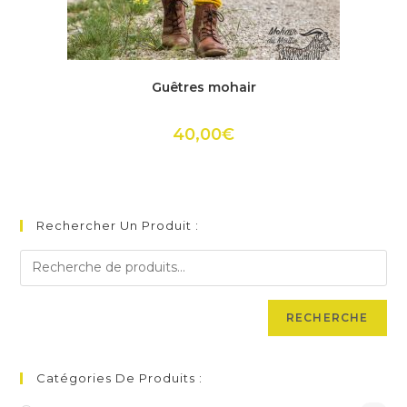
Ce
produit
ACHETER
Guêtres mohair
a
plusieurs
variations.
Les
40,00
€
options
peuvent
être
choisies
sur
la
page
Rechercher Un Produit :
du
produit
RECHERCHE
Catégories De Produits :