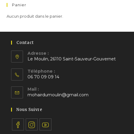
Panier
Aucun produit dans le panier.
Contact
Adresse :
Le Moulin, 26110 Saint-Sauveur-Gouvernet
S’ouvre
Téléphone :
dans
06 70 09 09 14
un
S’ouvre
nouvel
Mail :
dans
S’ouvre
onglet
mohairdumoulin@gmail.com
votre
dans
application
votre
Nous Suivre
application
S’ouvre
S’ouvre
S’ouvre