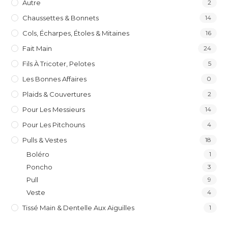
Autre
2
Chaussettes & Bonnets
14
Cols, Écharpes, Étoles & Mitaines
16
Fait Main
24
Fils À Tricoter, Pelotes
5
Les Bonnes Affaires
0
Plaids & Couvertures
2
Pour Les Messieurs
14
Pour Les Pitchouns
4
Pulls & Vestes
18
Boléro
1
Poncho
3
Pull
9
Veste
4
Tissé Main & Dentelle Aux Aiguilles
1