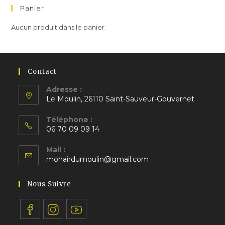
Panier
Aucun produit dans le panier.
Contact
Adresse :
Le Moulin, 26110 Saint-Sauveur-Gouvernet
S’ouvre
Téléphone :
dans
06 70 09 09 14
un
S’ouvre
nouvel
Mail :
dans
S’ouvre
onglet
mohairdumoulin@gmail.com
votre
dans
application
votre
Nous Suivre
application
S’ouvre
S’ouvre
S’ouvre