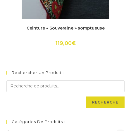
Ce
produit
ACHETER
Ceinture « Souveraine » somptueuse
a
plusieurs
variations.
Les
119,00
€
options
peuvent
être
choisies
sur
la
page
Rechercher Un Produit :
du
produit
RECHERCHE
Catégories De Produits :