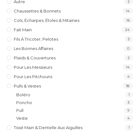
Autre
2
Chaussettes & Bonnets
14
Cols, Écharpes, Étoles & Mitaines
16
Fait Main
24
Fils À Tricoter, Pelotes
5
Les Bonnes Affaires
0
Plaids & Couvertures
2
Pour Les Messieurs
14
Pour Les Pitchouns
4
Pulls & Vestes
18
Boléro
1
Poncho
3
Pull
9
Veste
4
Tissé Main & Dentelle Aux Aiguilles
1