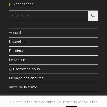
Rechercher
dans
dans
dans
un
un
un
nouvel
nouvel
nouvel
onglet
onglet
onglet
Accueil
Nouvelles
Boutique
Le Moulin
Qui sommes-nous ?
Elevage des chèvres
Visite de la ferme
Ce site utilise des cookies. Pour continuer, veuillez