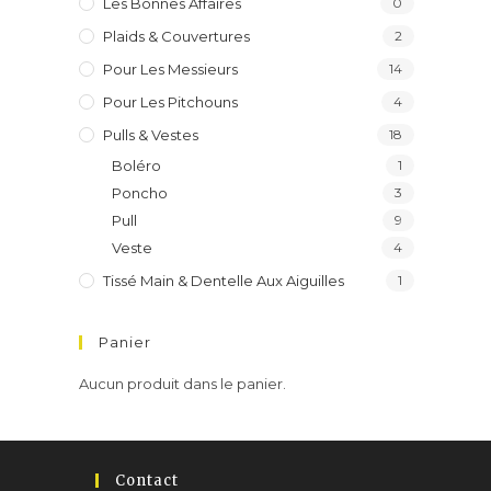
Les Bonnes Affaires
0
Plaids & Couvertures
2
Pour Les Messieurs
14
Pour Les Pitchouns
4
Pulls & Vestes
18
Boléro
1
Poncho
3
Pull
9
Veste
4
Tissé Main & Dentelle Aux Aiguilles
1
Panier
Aucun produit dans le panier.
Contact