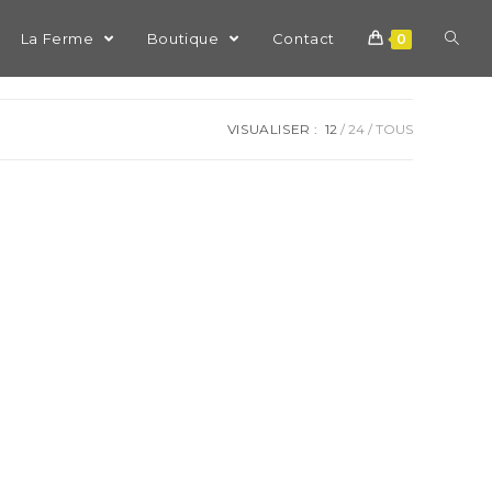
La Ferme
Boutique
Contact
0
VISUALISER :
12
24
TOUS