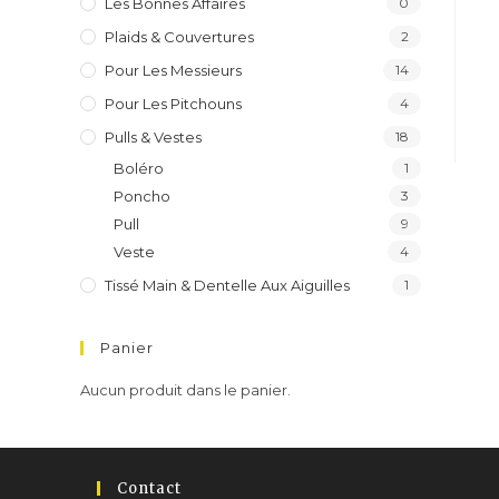
Les Bonnes Affaires
0
Plaids & Couvertures
2
Pour Les Messieurs
14
Pour Les Pitchouns
4
Pulls & Vestes
18
Boléro
1
Poncho
3
Pull
9
Veste
4
Tissé Main & Dentelle Aux Aiguilles
1
Panier
Aucun produit dans le panier.
Contact