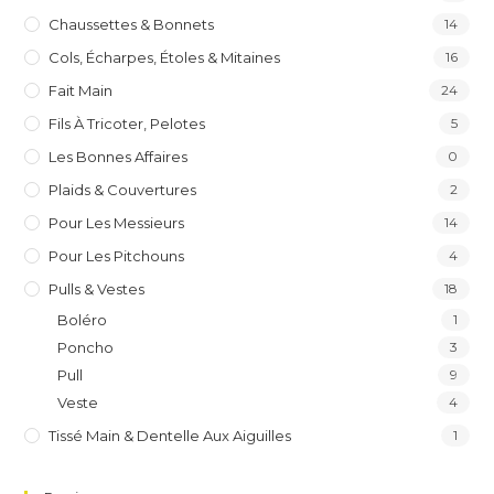
Chaussettes & Bonnets
14
Cols, Écharpes, Étoles & Mitaines
16
Fait Main
24
Fils À Tricoter, Pelotes
5
Les Bonnes Affaires
0
Plaids & Couvertures
2
Pour Les Messieurs
14
Pour Les Pitchouns
4
Pulls & Vestes
18
Boléro
1
Poncho
3
Pull
9
Veste
4
Tissé Main & Dentelle Aux Aiguilles
1