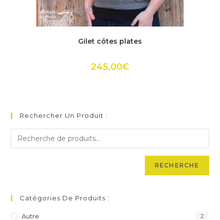
Ce
produit
ACHETER
Gilet côtes plates
a
plusieurs
variations.
Les
245,00
€
options
peuvent
être
choisies
sur
la
page
Rechercher Un Produit :
du
produit
RECHERCHE
Catégories De Produits :
Autre
2