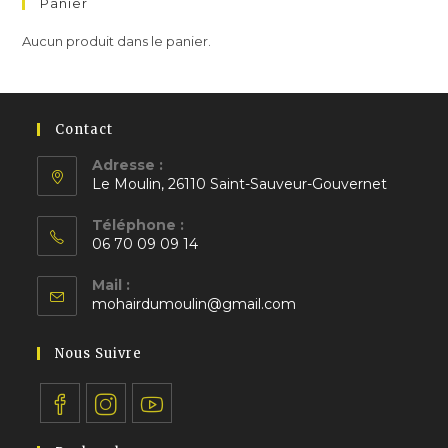
Panier
Aucun produit dans le panier.
Contact
Adresse :
Le Moulin, 26110 Saint-Sauveur-Gouvernet
S’ouvre
Téléphone :
dans
06 70 09 09 14
un
S’ouvre
nouvel
Mail :
dans
S’ouvre
onglet
mohairdumoulin@gmail.com
votre
dans
application
votre
Nous Suivre
application
S’ouvre
S’ouvre
S’ouvre