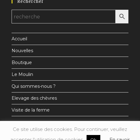
Rechercher
dans
dans
dans
un
un
un
nouvel
nouvel
nouvel
onglet
onglet
onglet
Accueil
Nouvelles
Boutique
Le Moulin
Qui sommes-nous ?
Elevage des chèvres
Visite de la ferme
Ce site utilise des cookies. Pour continuer, veuillez
accepter l'utilisation de cookies.
En savoir
Ok