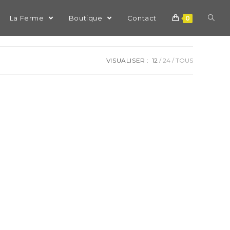
La Ferme
Boutique
Contact
0
VISUALISER :
12
24
TOUS