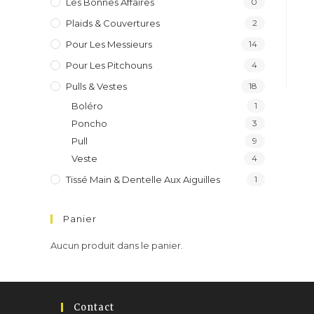
Les Bonnes Affaires
0
Plaids & Couvertures
2
Pour Les Messieurs
14
Pour Les Pitchouns
4
Pulls & Vestes
18
Boléro
1
Poncho
3
Pull
9
Veste
4
Tissé Main & Dentelle Aux Aiguilles
1
Panier
Aucun produit dans le panier.
Contact