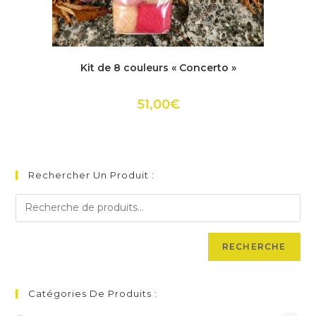
Ce
produit
ACHETER
Kit de 8 couleurs « Concerto »
a
plusieurs
variations.
Les
51,00
€
options
peuvent
être
choisies
sur
la
page
Rechercher Un Produit :
du
produit
RECHERCHE
Catégories De Produits :