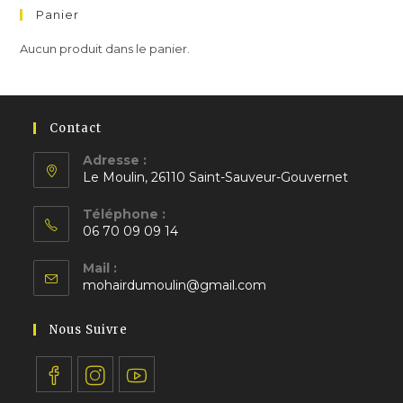
Panier
Aucun produit dans le panier.
Contact
Adresse :
Le Moulin, 26110 Saint-Sauveur-Gouvernet
S’ouvre
Téléphone :
dans
06 70 09 09 14
un
S’ouvre
nouvel
Mail :
dans
S’ouvre
onglet
mohairdumoulin@gmail.com
votre
dans
application
votre
Nous Suivre
application
S’ouvre
S’ouvre
S’ouvre