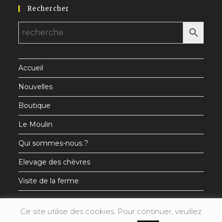
Rechercher
dans
dans
dans
un
un
un
nouvel
nouvel
nouvel
onglet
onglet
onglet
Accueil
Nouvelles
Boutique
Le Moulin
Qui sommes-nous ?
Elevage des chèvres
Visite de la ferme
Ce site utilise des cookies. Pour continuer, veuillez