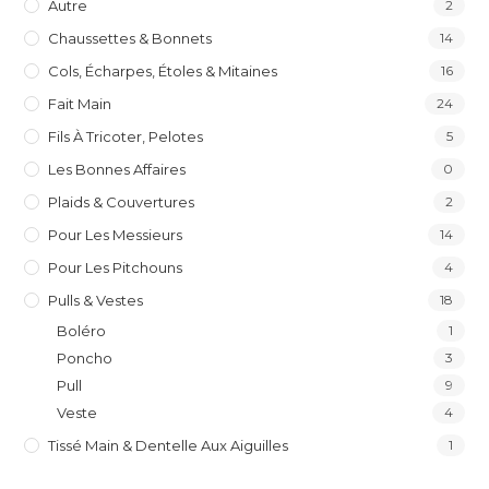
Autre
2
Chaussettes & Bonnets
14
Cols, Écharpes, Étoles & Mitaines
16
Fait Main
24
Fils À Tricoter, Pelotes
5
Les Bonnes Affaires
0
Plaids & Couvertures
2
Pour Les Messieurs
14
Pour Les Pitchouns
4
Pulls & Vestes
18
Boléro
1
Poncho
3
Pull
9
Veste
4
Tissé Main & Dentelle Aux Aiguilles
1