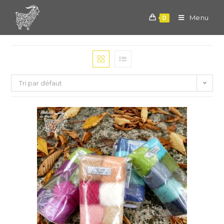
Skip
to
Menu
0
content
Tri par défaut