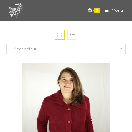
Skip
to
Menu
0
content
Tri par défaut