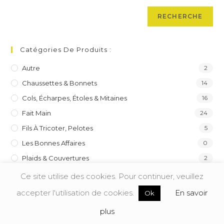
RECHERCHE
Catégories De Produits :
Autre
2
Chaussettes & Bonnets
14
Cols, Écharpes, Étoles & Mitaines
16
Fait Main
24
Fils À Tricoter, Pelotes
5
Les Bonnes Affaires
0
Plaids & Couvertures
2
Pour Les Messieurs
14
Ce site utilise des cookies. Pour continuer, veuillez
Pour Les Pitchouns
4
accepter l'utilisation de cookies.
En savoir
Ok
Pulls & Vestes
18
plus
Boléro
1