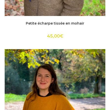
Ce
produit
ACHETER
Petite écharpe tissée en mohair
a
plusieurs
variations.
Les
45,00
€
options
peuvent
être
choisies
sur
la
page
du
produit