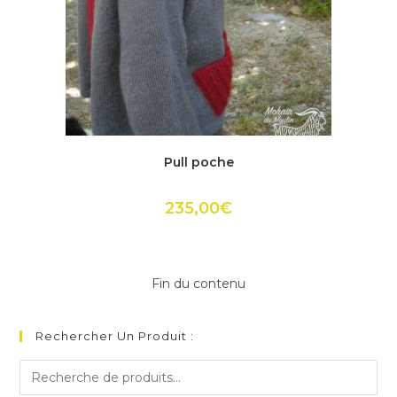
Ce
produit
ACHETER
Pull poche
a
plusieurs
variations.
Les
235,00
€
options
peuvent
être
choisies
sur
la
Fin du contenu
page
du
produit
Rechercher Un Produit :