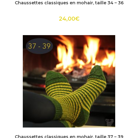
Chaussettes classiques en mohair, taille 34 – 36
a
plusieurs
variations.
Les
24,00
€
options
peuvent
être
choisies
sur
la
page
du
produit
Ce
produit
ACHETER
Chaussettes classiques en mohair, taille 37 – 39