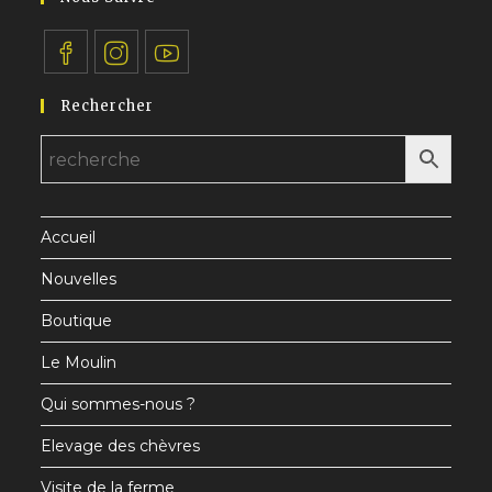
application
S’ouvre
S’ouvre
S’ouvre
Rechercher
dans
dans
dans
un
un
un
nouvel
nouvel
nouvel
onglet
onglet
onglet
Accueil
Nouvelles
Boutique
Le Moulin
Qui sommes-nous ?
Elevage des chèvres
Visite de la ferme